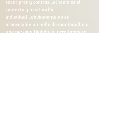
sacar pros y contras...el tema es el 
contexto y la situación 
individual...obviamente no es 
aconsejable un bollo de mantequilla a 
una persona Diabética, pero tampoco 
un plato de brócoli en una persona que 
tome anticoagulantes...por ejemplo....  
Seamos inteligentes y quedemonos solo 
con informaciones coherentes, es dificil, 
y mucho me temo que cada vez irá a 
peor....