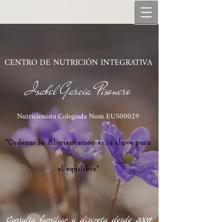
C​ENTRO DE NUTRICIÓN INTEGRATIVA
Isabel García Pisonero
Nutricionista Co
legiada Num EUS00029
"Ordenar la Alimentación es la clave para
el equilibro"
Consulta familiar y discreta desde 2008