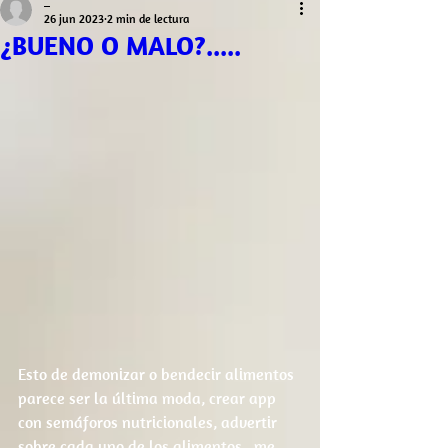
_
26 jun 2023
2 min de lectura
¿BUENO O MALO?.....
Esto de demonizar o bendecir alimentos 
parece ser la última moda, crear app 
con semáforos nutricionales, advertir 
sobre cada uno de los alimentos...me 