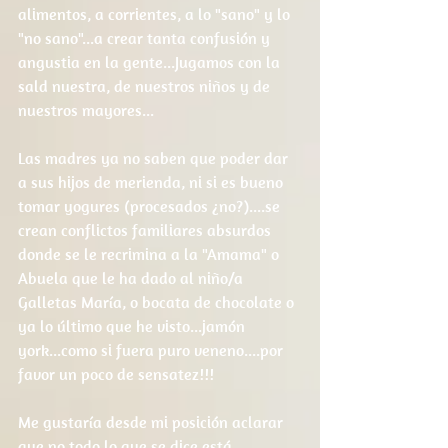
alimentos, a corrientes, a lo "sano" y lo 
"no sano"...a crear tanta confusión y 
angustia en la gente...Jugamos con la 
sald nuestra, de nuestros niños y de 
nuestros mayores...
Las madres ya no saben que poder dar 
a sus hijos de merienda, ni si es bueno 
tomar yogures (procesados ¿no?)....se 
crean conflictos familiares absurdos 
donde se le recrimina a la "Amama" o 
Abuela que le ha dado al niño/a 
Galletas María, o bocata de chocolate o 
ya lo último que he visto...jamón 
york...como si fuera puro veneno....por 
favor un poco de sensatez!!!
Me gustaría desde mi posición aclarar 
que no todo lo que se dice está 