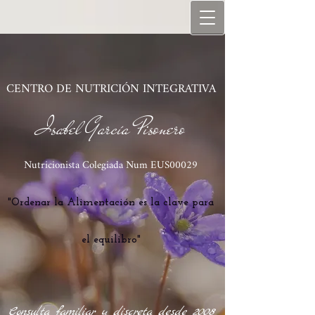
C​ENTRO DE NUTRICIÓN INTEGRATIVA
Isabel García Pisonero
Nutricionista Co
legiada Num EUS00029
"Ordenar la Alimentación es la clave para
el equilibro"
Consulta familiar y discreta desde 2008