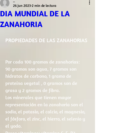
_
26 jun 2023
2 min de lectura
DIA MUNDIAL DE LA
ZANAHORIA
PROPIEDADES DE LAS ZANAHORIAS
Por cada 100 gramos de zanahorias:
90 gramos son agua, 7 gramos son 
hidratos de carbono, 1 gramo de 
proteína vegetal , 0 gramos son de 
grasa y 2 gramos de fibra.
Los minerales que tienen mayor 
representación en la zanahoria son el 
sodio, el potasio, el calcio, el magnesio, 
el fósforo, el zinc, el hierro, el selenio y 
el yodo.