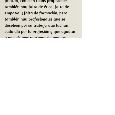
final. Sí, como en todas profesiones 
también hay falta de ética, falta de 
empatía y falta de formación, pero 
también hay profesionales que se 
desviven por su trabajo, que luchan 
cada día por la profesión y que ayudan 
a muchísimas personas de manera 
honesta y correcta.
Intentemos todos, por el bien de todos, 
distinguir al Nutricionista del 
Oportunista (dícese de cualquier 
persona que con titulación o no utiliza 
su profesión para engañar, estafar con 
maneras de trabajo no evidenciadas e 
incluso perjudiciales para la Salud) a 
las personas. Por favor, mucho cuidado.
Y así quiero exponer mi manifiesto, en 