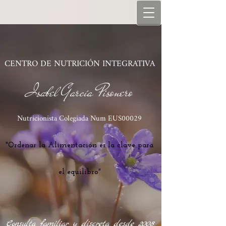
C​ENTRO DE NUTRICIÓN INTEGRATIVA
Isabel García Pisonero
Nutricionista Co
legiada Num EUS00029
"Ordenar la Alimentación es la clave para
el equilibro"
Consulta familiar y discreta desde 2008