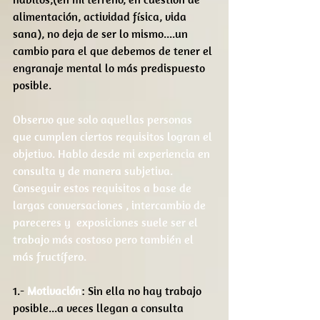
alimentación, actividad física, vida 
sana), no deja de ser lo mismo....un 
cambio para el que debemos de tener el 
engranaje mental lo más predispuesto 
posible.
Observo que solo aquellas personas 
que cumplen ciertos requisitos logran el 
objetivo. Hablo desde mi experiencia en 
consulta y de manera subjetiva. 
Conseguir estos requisitos a base de 
largas conversaciones , intercambio de 
pareceres y  exposiciones suele ser el 
trabajo más costoso pero también el 
más fructífero.
1.- 
Motivación
: Sin ella no hay trabajo 
posible...a veces llegan a consulta 