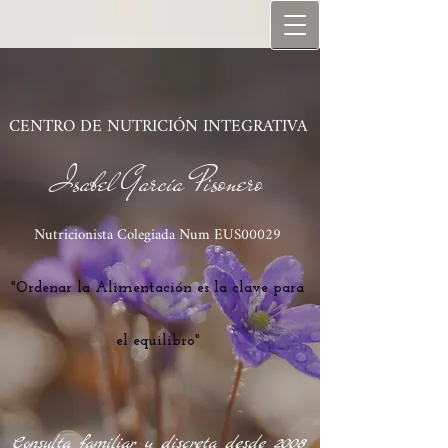
C​ENTRO DE NUTRICIÓN INTEGRATIVA
Isabel García Pisonero
Nutricionista Co
legiada Num EUS00029
"Ordenar la Alimentación es la clave para
el equilibro"
Consulta familiar y discreta desde 2008