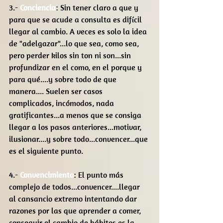
3.- 
Conciencia
: Sin tener claro a que y 
para que se acude a consulta es difícil 
llegar al cambio. A veces es solo la idea 
de "adelgazar"...lo que sea, como sea, 
pero perder kilos sin ton ni son...sin 
profundizar en el como, en el porque y 
para qué....y sobre todo de que 
manera.... Suelen ser casos 
complicados, incómodos, nada 
gratificantes...a menos que se consiga 
llegar a los pasos anteriores...motivar, 
ilusionar....y sobre todo...convencer...que 
es el siguiente punto.
4.- 
Convencimiento
: El punto más 
complejo de todos...convencer....llegar 
al cansancio extremo intentando dar 
razones por las que aprender a comer, 
conseguir el cambio de hábitos es la 