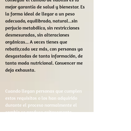
mejor garantía de salud y bienestar. Es 
la forma ideal de llegar a un peso 
adecuado, equilibrado, natural...sin 
perjucio metabólico, sin restricciones 
desmesuradas, sin alteraciones 
orgánicas... A veces tienes que 
rebatir,cada vez más, con personas ya 
desgastadas de tanta información, de 
tanta moda nutricional. Convencer me 
deja exhausta.
Cuando llegan personas que cumplen 
estos requisitos o los han adquirido 
durante el proceso normalmente el 
cambio se produce exitosamente. 
Concluyendo en mi humilde 
observación....que ese cambio de 